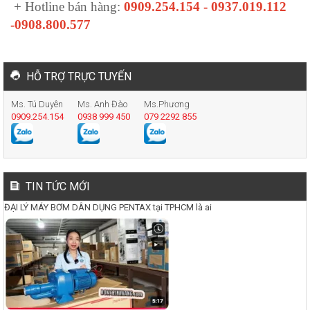
+ Hotline bán hàng:
0909.254.154 - 0937.019.112
-0908.800.577
HỖ TRỢ TRỰC TUYẾN
Ms. Tú Duyên
Ms. Anh Đào
Ms.Phương
0909.254.154
0938 999 450
079 2292 855
TIN TỨC MỚI
ĐẠI LÝ MÁY BƠM DÂN DỤNG PENTAX tại TPHCM là ai