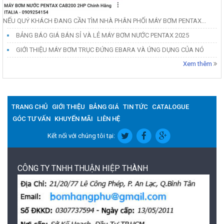
NẾU QUÝ KHÁCH ĐANG CẦN TÌM NHÀ PHÂN PHỐI MÁY BƠM PENTAX...
BẢNG BÁO GIÁ BÁN SỈ VÀ LẺ MÁY BƠM NƯỚC PENTAX 2025
GIỚI THIỆU MÁY BƠM TRỤC ĐỨNG EBARA VÀ ỨNG DỤNG CỦA NÓ
Xem thêm
TRANG CHỦ
GIỚI THIỆU
BẢNG GIÁ
TIN TỨC
CATALOGUE
GÓC TƯ VẤN
KHUYẾN MÃI
LIÊN HỆ
Kết nối với chúng tôi tại:
CÔNG TY TNHH THUẬN HIỆP THÀNH