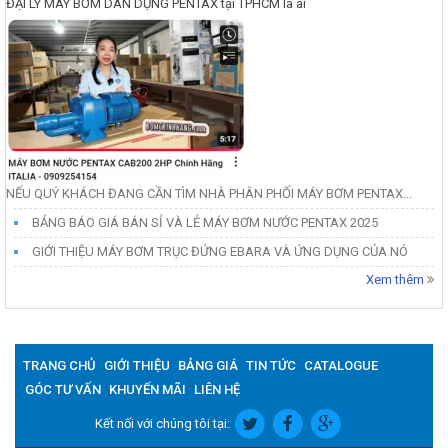
ĐẠI LÝ MÁY BƠM DÂN DỤNG PENTAX tại TPHCM là ai
NẾU QUÝ KHÁCH ĐANG CẦN TÌM NHÀ PHÂN PHỐI MÁY BƠM PENTAX...
BẢNG BÁO GIÁ BÁN SỈ VÀ LẺ MÁY BƠM NƯỚC PENTAX 2025
GIỚI THIỆU MÁY BƠM TRỤC ĐỨNG EBARA VÀ ỨNG DỤNG CỦA NÓ
Xem thêm
TRANG CHỦ
GIỚI THIỆU
BẢNG GIÁ
TIN TỨC
CATALOGUE
GÓC TƯ VẤN
KHUYẾN MÃI
LIÊN HỆ
Kết nối với chúng tôi tại: