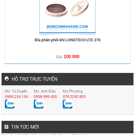
Đĩa phân phối khí LONGTECH LTD 270
200.000
Giá:
HỖ TRỢ TRỰC TUYẾN
Ms. Tú Duyên
Ms. Anh Đào
Ms.Phương
0909.254.154
0938 999 450
079 2292 855
TIN TỨC MỚI