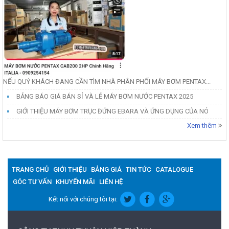
NẾU QUÝ KHÁCH ĐANG CẦN TÌM NHÀ PHÂN PHỐI MÁY BƠM PENTAX...
BẢNG BÁO GIÁ BÁN SỈ VÀ LẺ MÁY BƠM NƯỚC PENTAX 2025
GIỚI THIỆU MÁY BƠM TRỤC ĐỨNG EBARA VÀ ỨNG DỤNG CỦA NÓ
Xem thêm
TRANG CHỦ
GIỚI THIỆU
BẢNG GIÁ
TIN TỨC
CATALOGUE
GÓC TƯ VẤN
KHUYẾN MÃI
LIÊN HỆ
Kết nối với chúng tôi tại: