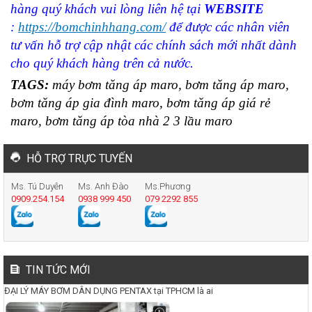
hàng quý khách vui lòng liên hệ tại
WEBSITE
:
https://bomchinhhang.com/
để được các nhân viên
tư vấn hỗ trợ cập nhật các chính sách mới nhất dành
cho quý khách hàng trên cả nước.
TAGS:
máy bơm tăng áp maro, bơm tăng áp maro,
bơm tăng áp gia đình maro, bơm tăng áp giá rẻ
maro, bơm tăng áp tòa nhà 2 3 lầu maro
HỖ TRỢ TRỰC TUYẾN
Ms. Tú Duyên
Ms. Anh Đào
Ms.Phương
0909.254.154
0938 999 450
079 2292 855
TIN TỨC MỚI
ĐẠI LÝ MÁY BƠM DÂN DỤNG PENTAX tại TPHCM là ai