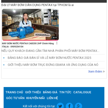
ĐẠI LÝ MÁY BƠM DÂN DỤNG PENTAX tại TPHCM là ai
NẾU QUÝ KHÁCH ĐANG CẦN TÌM NHÀ PHÂN PHỐI MÁY BƠM PENTAX...
BẢNG BÁO GIÁ BÁN SỈ VÀ LẺ MÁY BƠM NƯỚC PENTAX 2025
GIỚI THIỆU MÁY BƠM TRỤC ĐỨNG EBARA VÀ ỨNG DỤNG CỦA NÓ
Xem thêm
TRANG CHỦ
GIỚI THIỆU
BẢNG GIÁ
TIN TỨC
CATALOGUE
GÓC TƯ VẤN
KHUYẾN MÃI
LIÊN HỆ
Kết nối với chúng tôi tại: