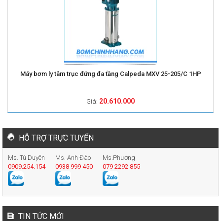
Máy bơm ly tâm trục đứng đa tầng Calpeda MXV 25-205/C 1HP
20.610.000
Giá:
HỖ TRỢ TRỰC TUYẾN
Ms. Tú Duyên
Ms. Anh Đào
Ms.Phương
0909.254.154
0938 999 450
079 2292 855
TIN TỨC MỚI