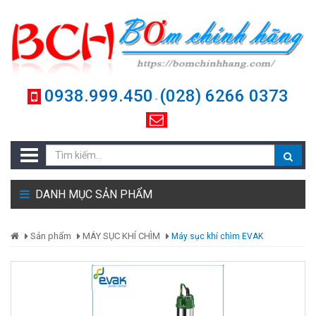
0938.999.450
(028) 6266 0373
-
DANH MỤC SẢN PHẨM
Sản phẩm
MÁY SỤC KHÍ CHÌM
Máy sục khí chìm EVAK