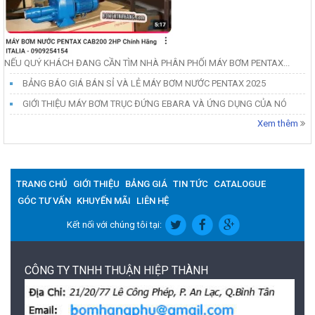
NẾU QUÝ KHÁCH ĐANG CẦN TÌM NHÀ PHÂN PHỐI MÁY BƠM PENTAX...
BẢNG BÁO GIÁ BÁN SỈ VÀ LẺ MÁY BƠM NƯỚC PENTAX 2025
GIỚI THIỆU MÁY BƠM TRỤC ĐỨNG EBARA VÀ ỨNG DỤNG CỦA NÓ
Xem thêm
TRANG CHỦ
GIỚI THIỆU
BẢNG GIÁ
TIN TỨC
CATALOGUE
GÓC TƯ VẤN
KHUYẾN MÃI
LIÊN HỆ
Kết nối với chúng tôi tại:
CÔNG TY TNHH THUẬN HIỆP THÀNH