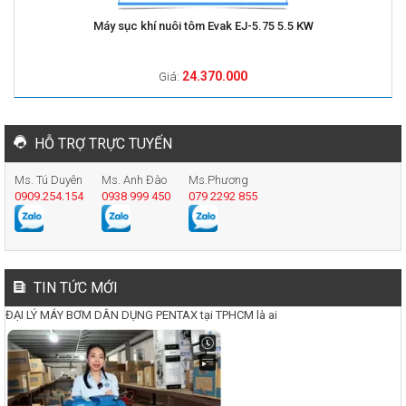
Máy sục khí nuôi tôm Evak EJ-5.75 5.5 KW
24.370.000
Giá:
HỖ TRỢ TRỰC TUYẾN
Ms. Tú Duyên
Ms. Anh Đào
Ms.Phương
0909.254.154
0938 999 450
079 2292 855
TIN TỨC MỚI
ĐẠI LÝ MÁY BƠM DÂN DỤNG PENTAX tại TPHCM là ai