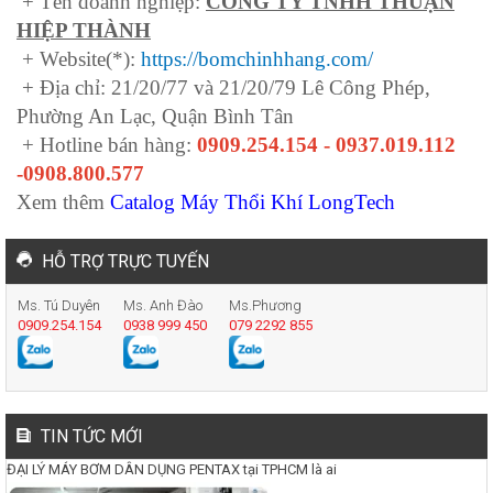
+ Tên doanh nghiệp:
CÔNG TY TNHH THUẬN
HIỆP THÀNH
+ Website(*):
https://bomchinhhang.com/
+ Địa chỉ: 21/20/77 và 21/20/79 Lê Công Phép,
Phường An Lạc, Quận Bình Tân
+ Hotline bán hàng:
0909.254.154 - 0937.019.112
-0908.800.577
Xem thêm
Catalog Máy Thổi Khí LongTech
HỖ TRỢ TRỰC TUYẾN
Ms. Tú Duyên
Ms. Anh Đào
Ms.Phương
0909.254.154
0938 999 450
079 2292 855
TIN TỨC MỚI
ĐẠI LÝ MÁY BƠM DÂN DỤNG PENTAX tại TPHCM là ai