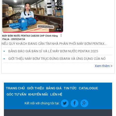
NẾU QUÝ KHÁCH ĐANG CẦN TÌM NHÀ PHÂN PHỐI MÁY BƠM PENTAX...
BẢNG BÁO GIÁ BÁN SỈ VÀ LẺ MÁY BƠM NƯỚC PENTAX 2025
GIỚI THIỆU MÁY BƠM TRỤC ĐỨNG EBARA VÀ ỨNG DỤNG CỦA NÓ
Xem thêm
TRANG CHỦ
GIỚI THIỆU
BẢNG GIÁ
TIN TỨC
CATALOGUE
GÓC TƯ VẤN
KHUYẾN MÃI
LIÊN HỆ
Kết nối với chúng tôi tại: