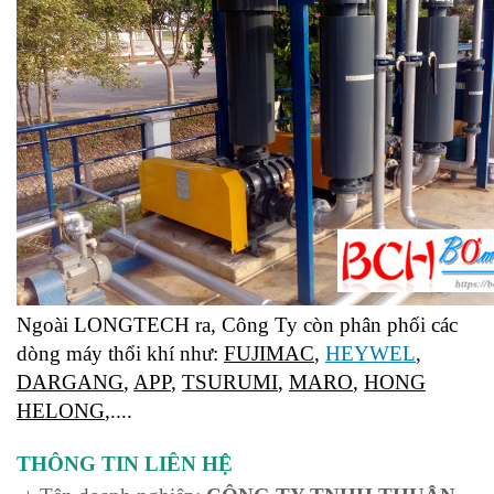
Ngoài LONGTECH ra, Công Ty còn phân phối các
dòng máy thổi khí như:
FUJIMAC
,
HEYWEL
,
DARGANG
,
APP
,
TSURUMI
,
MARO
,
HONG
HELONG
,....
THÔNG TIN LIÊN HỆ