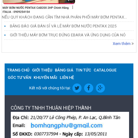
NẾU QUÝ KHÁCH ĐANG CẦN TÌM NHÀ PHÂN PHỐI MÁY BƠM PENTAX...
BẢNG BÁO GIÁ BÁN SỈ VÀ LẺ MÁY BƠM NƯỚC PENTAX 2025
GIỚI THIỆU MÁY BƠM TRỤC ĐỨNG EBARA VÀ ỨNG DỤNG CỦA NÓ
Xem thêm
TRANG CHỦ
GIỚI THIỆU
BẢNG GIÁ
TIN TỨC
CATALOGUE
GÓC TƯ VẤN
KHUYẾN MÃI
LIÊN HỆ
Kết nối với chúng tôi tại:
CÔNG TY TNHH THUẬN HIỆP THÀNH