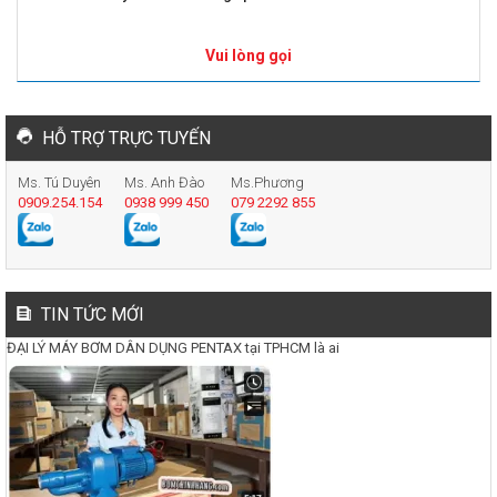
Vui lòng gọi
HỖ TRỢ TRỰC TUYẾN
Ms. Tú Duyên
Ms. Anh Đào
Ms.Phương
0909.254.154
0938 999 450
079 2292 855
TIN TỨC MỚI
ĐẠI LÝ MÁY BƠM DÂN DỤNG PENTAX tại TPHCM là ai