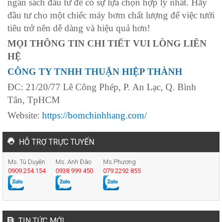
ngân sách đầu tư để có sự lựa chọn hợp lý nhất. Hãy
đầu tư cho một chiếc máy bơm chất lượng để việc tưới
tiêu trở nên dễ dàng và hiệu quả hơn!
MỌI THÔNG TIN CHI TIẾT VUI LÒNG LIÊN
HỆ
CÔNG TY TNHH THUẬN HIỆP THÀNH
ĐC: 21/20/77 Lê Công Phép, P. An Lạc, Q. Bình
Tân, TpHCM
Website:
https://bomchinhhang.com/
HỖ TRỢ TRỰC TUYẾN
Ms. Tú Duyên
Ms. Anh Đào
Ms.Phương
0909.254.154
0938 999 450
079 2292 855
TIN TỨC MỚI