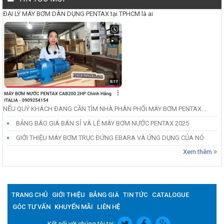
ĐẠI LÝ MÁY BƠM DÂN DỤNG PENTAX tại TPHCM là ai
NẾU QUÝ KHÁCH ĐANG CẦN TÌM NHÀ PHÂN PHỐI MÁY BƠM PENTAX...
BẢNG BÁO GIÁ BÁN SỈ VÀ LẺ MÁY BƠM NƯỚC PENTAX 2025
GIỚI THIỆU MÁY BƠM TRỤC ĐỨNG EBARA VÀ ỨNG DỤNG CỦA NÓ
Xem thêm
TRANG CHỦ
GIỚI THIỆU
BẢNG GIÁ
TIN TỨC
CATALOGUE
GÓC TƯ VẤN
KHUYẾN MÃI
LIÊN HỆ
Kết nối với chúng tôi tại: