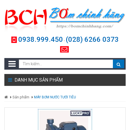
0938.999.450
(028) 6266 0373
-
DANH MỤC SẢN PHẨM
Sản phẩm
MÁY BƠM NƯỚC TƯỚI TIÊU