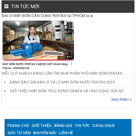
TIN TỨC MỚI
ĐẠI LÝ MÁY BƠM DÂN DỤNG PENTAX tại TPHCM là ai
NẾU QUÝ KHÁCH ĐANG CẦN TÌM NHÀ PHÂN PHỐI MÁY BƠM PENTAX...
BẢNG BÁO GIÁ BÁN SỈ VÀ LẺ MÁY BƠM NƯỚC PENTAX 2025
GIỚI THIỆU MÁY BƠM TRỤC ĐỨNG EBARA VÀ ỨNG DỤNG CỦA NÓ
Xem thêm
TRANG CHỦ
GIỚI THIỆU
BẢNG GIÁ
TIN TỨC
CATALOGUE
GÓC TƯ VẤN
KHUYẾN MÃI
LIÊN HỆ