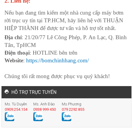
2. Liên hệ:
Nếu bạn đang tìm kiếm một nhà cung cấp máy bơm
rời trục uy tín tại TP.HCM, hãy liên hệ với THUẬN
HIỆP THÀNH để được tư vấn và hỗ trợ tốt nhất.
Địa chỉ
: 21/20/77 Lê Công Phép, P. An Lạc, Q. Bình
Tân, TpHCM
Điện thoại
: HOTLINE bên trên
Website
:
https://bomchinhhang.com/
Chúng tôi rất mong được phục vụ quý khách!
HỖ TRỢ TRỰC TUYẾN
Ms. Tú Duyên
Ms. Anh Đào
Ms.Phương
0909.254.154
0938 999 450
079 2292 855