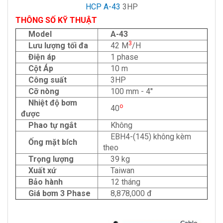
HCP A-43
3HP
THÔNG SỐ KỸ THUẬT
Model
A-43
3
Lưu lượng tối đa
42 M
/H
Điện áp
1 phase
Cột Áp
10 m
Công suất
3HP
Cỡ nòng
100 mm - 4''
Nhiệt độ bơm
o
40
được
Phao tự ngắt
Không
EBH4-(145) không kèm
Ống mặt bích
theo
Trọng lượng
39 kg
Xuất xứ
Taiwan
Bảo hành
12 tháng
Giá bơm 3 Phase
8,878,000 đ