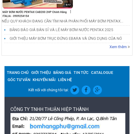
NẾU QUÝ KHÁCH ĐANG CẦN TÌM NHÀ PHÂN PHỐI MÁY BƠM PENTAX...
BẢNG BÁO GIÁ BÁN SỈ VÀ LẺ MÁY BƠM NƯỚC PENTAX 2025
GIỚI THIỆU MÁY BƠM TRỤC ĐỨNG EBARA VÀ ỨNG DỤNG CỦA NÓ
Xem thêm
TRANG CHỦ
GIỚI THIỆU
BẢNG GIÁ
TIN TỨC
CATALOGUE
GÓC TƯ VẤN
KHUYẾN MÃI
LIÊN HỆ
Kết nối với chúng tôi tại:
CÔNG TY TNHH THUẬN HIỆP THÀNH