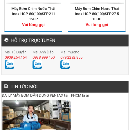
Máy Bơm Chìm Nước Thải
Máy Bơm Chìm Nước Thải
Inox HCP 80(100)SFP211
Inox HCP 80(100)SFP27.5
15HP
10HP
Vui lòng gọi
Vui lòng gọi
HỖ TRỢ TRỰC TUYẾN
Ms. Tú Duyên
Ms. Anh Đào
Ms.Phương
0909.254.154
0938 999 450
079 2292 855
TIN TỨC MỚI
ĐẠI LÝ MÁY BƠM DÂN DỤNG PENTAX tại TPHCM là ai