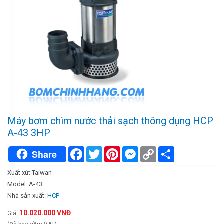
Máy bơm chìm nước thải sạch thông dụng HCP
A-43 3HP
Facebook
Twitter
Pinterest
Messenger
Copy
Chia
Share
Link
sẻ
Xuất xứ: Taiwan
Model: A-43
Nhà sản xuất:
HCP
10.020.000 VNĐ
Giá: